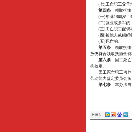
(七)工亡职工父母均
第四条
领取抚恤
(一)年满18周岁且
(二)就业或参军的
(三)工亡职工配偶
(四)被他人或组织
(五)死亡的。
第五条
领取抚恤
放仍符合领取抚恤金资
第六条
因工死亡
构核定。
因工死亡职工供养亲
劳动能力鉴定委员会负
第七条
本办法自2