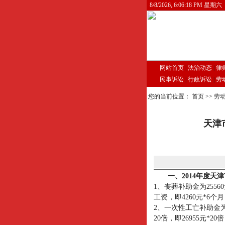
8/8/2026, 6:06:18 PM 星期六
网站首页
|
法治动态
|
律
民事诉讼
|
行政诉讼
|
劳
您的当前位置：
首页
>>
劳
天津
一、
2014
年度天津
1
、丧葬补助金为
25560
工资，即
4260
元
*6
个月
2
、一次性工亡补助金
20
倍，即
26955
元
*20
倍