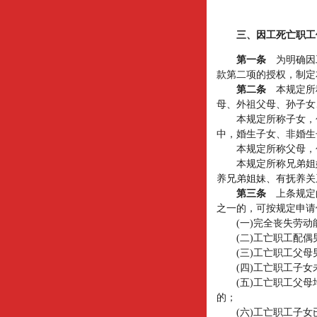
三、因工死亡职工
第一条
为明确因
款第二项的授权，制定
第二条
本规定所
母、外祖父母、孙子女
本规定所称子女，包
中，婚生子女、非婚生
本规定所称父母，包
本规定所称兄弟姐妹
养兄弟姐妹、有抚养关
第三条
上条规定
之一的，可按规定申请
(一)完全丧失劳动
(二)工亡职工配偶男
(三)工亡职工父母男
(四)工亡职工子女未
(五)工亡职工父母均
的；
(六)工亡职工子女已