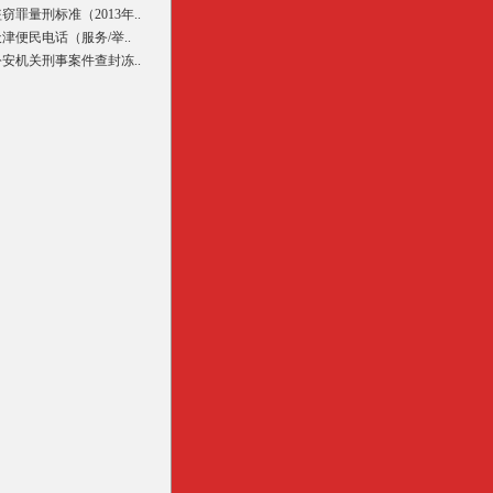
窃罪量刑标准（2013年..
津便民电话（服务/举..
公安机关刑事案件查封冻..