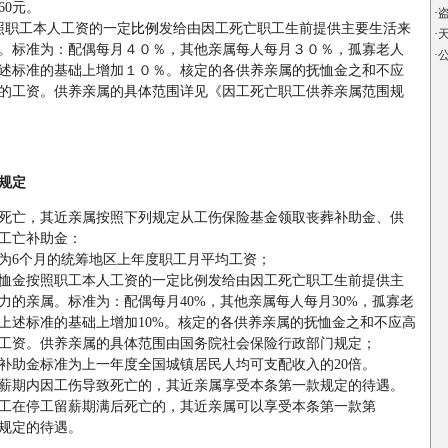
60
元。
·
盗
照职工本人工资的一定
比例
发给由因工死亡职工生前提供主要生活来
·
天
。标准为：配偶每月４０％，其他亲属每人每月３０％，孤寡老人
·
述标准的基础上增加１０％。核定的各供养亲属的抚恤金之和不应
的工资。供养亲属的具体范围详见《因工死亡职工供养亲属范围规
规定
死亡，其近亲属按照下列规定从工伤保险基金领取丧葬补助金、供
工亡补助金：
为
6
个月的统筹地区上年度职工月平均工资；
金按照职工本人工资的一定比例发给由因工死亡职工生前提供主
力的亲属。标准为：配偶每月
40%
，其他亲属每人每月
30%
，孤寡老
上述标准的基础上增加
10%
。核定的各供养亲属的抚恤金之和不应高
工资。供养亲属的具体范围由国务院社会保险行政部门规定；
助金标准为上一年度全国城镇居民人均可支配收入的
20
倍。
期内因工伤导致死亡的，其近亲属享受本条第一款规定的待遇。
在停工留薪期满后死亡的，其近亲属可以享受本条第一款第
规定的待遇。