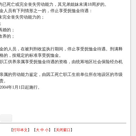
已死亡或完全丧失劳动能力，其兄弟姐妹未满18周岁的。
金人员有下列情形之一的，停止享受抚恤金待遇：
未完全丧失劳动能力的；
；
再婚的；
收养的；
金的人员，在被判刑收监执行期间，停止享受抚恤金待遇。刑满释
格的，按规定的标准享受抚恤金。
职工供养亲属享受抚恤金待遇的资格，由统筹地区社会保险经办机
属的劳动能力鉴定，由因工死亡职工生前单位所在地设区的市级
责。
004年1月1日起施行。
【
打印本文
】 【
大
中
小
】【
关闭窗口
】