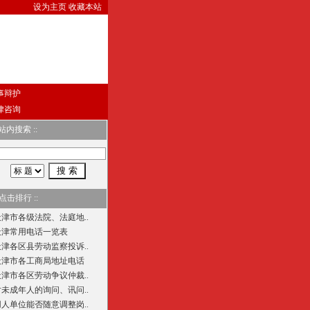
设为主页
收藏本站
事辩护
律咨询
 站内搜索 ::
 点击排行 ::
天津市各级法院、法庭地..
天津常用电话一览表
天津各区县劳动监察投诉..
天津市各工商局地址电话
天津市各区劳动争议仲裁..
对未成年人的询问、讯问..
用人单位能否随意调整岗..