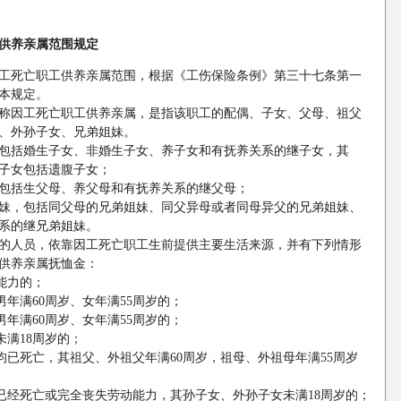
供养亲属范围规定
工死亡职工供养亲属范围，根据《工伤保险条例》第三十七条第一
本规定。
称因工死亡职工供养亲属，是指该职工的配偶、子女、父母、祖父
、外孙子女、兄弟姐妹。
括婚生子女、非婚生子女、养子女和有抚养关系的继子女，其
子女包括遗腹子女；
括生父母、养父母和有抚养关系的继父母；
，包括同父母的兄弟姐妹、同父异母或者同母异父的兄弟姐妹、
系的继兄弟姐妹。
的人员，依靠因工死亡职工生前提供主要生活来源，并有下列情形
供养亲属抚恤金：
能力的；
年满60周岁、女年满55周岁的；
年满60周岁、女年满55周岁的；
满18周岁的；
已死亡，其祖父、外祖父年满60周岁，祖母、外祖母年满55周岁
经死亡或完全丧失劳动能力，其孙子女、外孙子女未满18周岁的；