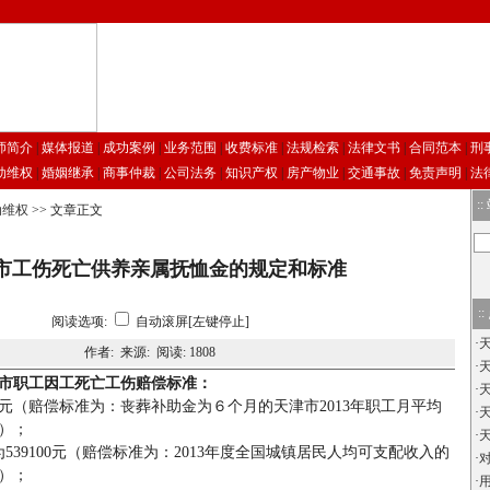
师简介
|
媒体报道
|
成功案例
|
业务范围
|
收费标准
|
法规检索
|
法律文书
|
合同范本
|
刑
动维权
|
婚姻继承
|
商事仲裁
|
公司法务
|
知识产权
|
房产物业
|
交通事故
|
免责声明
|
法
::
动维权
>> 文章正文
市工伤死亡供养亲属抚恤金的规定和标准
::
阅读选项:
自动滚屏[左键停止]
·
作者: 来源: 阅读:
1808
·
市职工因工死亡工伤赔偿标准：
·
元（赔偿标准为：丧葬补助金为６个月的天津市
2013
年职工月平均
·
）；
·
为
539100
元（赔偿标准为：
2013
年度全国城镇居民人均可支配收入的
·
）；
·