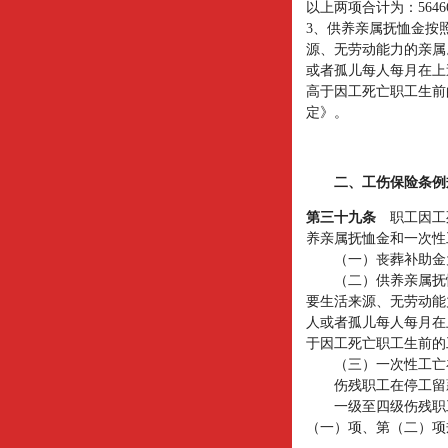
以上两项合计为：
5646
3
、供养亲属抚恤金按
源、无劳动能力的亲属
或者孤儿每人每月在上
高于因工死亡职工生前
定》。
二、工伤保险条例
第三十九条
职工因工
养亲属抚恤金和一次性
（一）丧葬补助金
（二）供养亲属抚恤
要生活来源、无劳动能
人或者孤儿每人每月在
于因工死亡职工生前的
（三）一次性工亡补
伤残职工在停工留薪
一级至四级伤残职工
（一）项、第（二）项