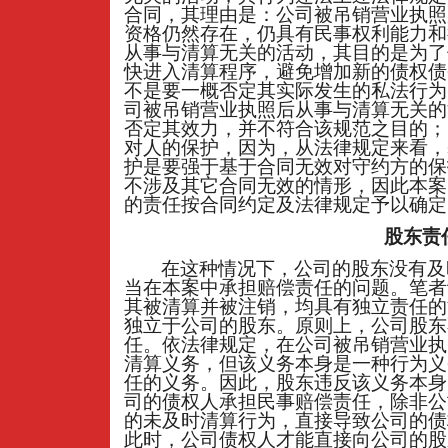
合同，其理由是：公司被吊销营业执照
资格仍然存在，仍具有民事权利能力和
从事与清算无关的活动，其目的是为了
快进入清算程序，避免增加新的债权债
不是要一概否定其实际发生的私法行为
司被吊销营业执照后从事与清算无关的
否定其效力，并不符合该规范之目的；
对人的保护，因为，从法律规定来看，
护是要强于基于合同无效对守约方的保
不涉及其它合同无效的情形，因此本案
的责任按合同约定及法律规定予以确定
股东责
在这种情况下，公司的股东没有及
当在本案中承担赔偿责任的问题。笔者
其被清算并被注销，均具有独立责任的
独立于公司的股东。原则上，公司股东
任。依法律规定，在公司被吊销营业执
清算义务，但该义务本身是一种行为义
任的义务。因此，股东违反该义务本身
司的债权人承担民事赔偿责任，除非公
的未及时清算行为，直接导致公司的债
此时，公司债权人才能直接向公司的股