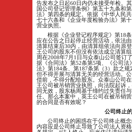
告发布之日起60日内仍未接受年检。
国公司登记管理条例》第五十九条和第
法》第四条的规定。依据《中华人民共
七十六条和《企业年度检验办法》第十
营业执照。
根据《企业登记程序规定》第18条
应在公告之日起停止经营活动，依法由
清算结束后30内，由清算组依法向原
王公司的股东不但没有依法成立清算组
周在2008年7月1日与众泰山公司签
据《合同法》第52条第5项、《公司法》
法》第184条、第187条第（3）款之
但不得开展与清算无关的经营活动。公
偿前，不得分配给股东。众泰山公司在
王公司被吊销营业执照，向法院起诉，
同无效，股东杨周基于缔约过失责任与
任。那么本案中，英王公司在被吊销营
的合同是否有效呢？
公司终止
公司终止的困惑在于公司终止概念
内容应是公司终止导致了公司法人资格