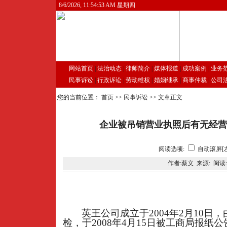
8/6/2026, 11:54:53 AM 星期四
网站首页
|
法治动态
|
律师简介
|
媒体报道
|
成功案例
|
业务
民事诉讼
|
行政诉讼
|
劳动维权
|
婚姻继承
|
商事仲裁
|
公司
您的当前位置：
首页
>>
民事诉讼
>> 文章正文
企业被吊销营业执照后有无经营
阅读选项:
自动滚屏[
作者:蔡义 来源: 阅读
英王公司成立于2004年2月10日，由
检，于2008年4月15日被工商局报纸