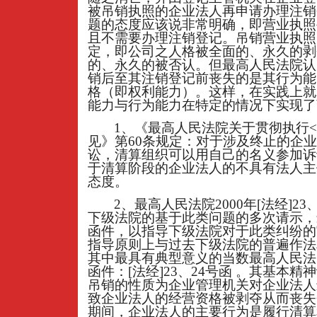
被吊销执照的企业法人再申请办理注销
题的态度应该说非常明确，即营业执照
且不需要办理注销登记。吊销营业执照
定，即公司之人格被全面的、永久的剥
的、永久的被否认。但最高人民法院认
销后至其注销登记前丧失的是其行为能
格（即权利能力）。这样，在实践上就
能力与行为能力在特定的情况下实现了
1
、《最高人民法院关于贯彻执行<
见》第60条规定：对于涉及终止的企
讼，清算组织可以用自己的名义参加诉
于清算阶段的企业法人的不具有法人主
态度。
2
、最高人民法院2000年[法经]2
下级法院的基于此类问题的多次请示，
函件，以指导下级法院对于此类纠纷的
指导原则上与过去下级法院的普遍作法
其中最具有典型意义的当数最高人民法院
函件：[法经]23、24号函 。其基本
吊销的性质为企业管理机关对企业法人
致企业法人的经营资格被剥夺从而丧失
期间，企业法人的主要行为是履行清算