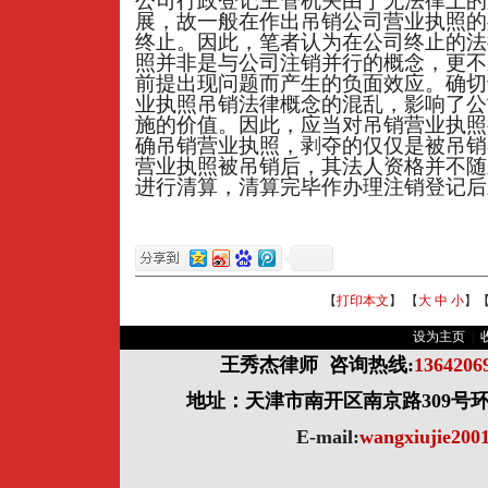
公司行政登记主管机关由于无法律上的
展，故一般在作出吊销公司营业执照的
终止。因此，笔者认为在公司终止的法
照并非是与公司注销并行的概念，更不
前提出现问题而产生的负面效应。确切
业执照吊销法律概念的混乱，影响了公
施的价值。因此，应当对吊销营业执照
确吊销营业执照，剥夺的仅仅是被吊销
营业执照被吊销后，其法人资格并不随
进行清算，清算完毕作办理注销登记后
【
打印本文
】 【
大
中
小
】
设为主页
|
王秀杰律师
咨询热线:
136420
地址：天津市南开区南京路309号环球
E-mail:
wangxiujie20