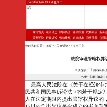
8/9/2026, 9:09:14 AM 星期日
网站首页
|
法治动态
|
律师简介
|
媒体报道
|
成功案例
|
业务
民事诉讼
|
行政诉讼
|
劳动维权
|
婚姻继承
|
商事仲裁
|
公司
您的当前位置：
首页
>>
民事诉讼
>> 文章正文
法院审理管辖权异
阅读选项:
自动滚屏[
作者: 来源: 阅读:
11
最高人民法院在《关于在经济审判
民共和国民事诉讼法 >的若干规定
人在法定期限内提出管辖权异议的
15日内作出异议是否成立的书面裁