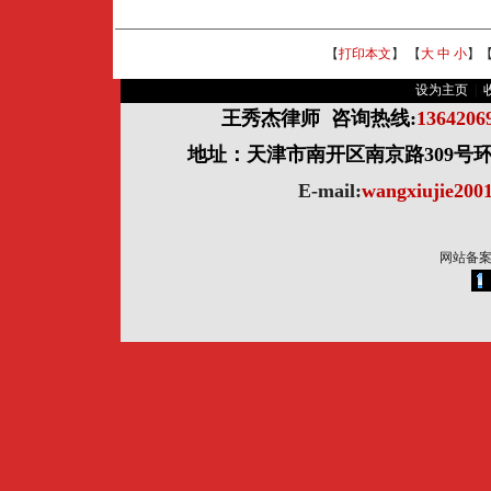
【
打印本文
】 【
大
中
小
】
设为主页
|
王秀杰律师
咨询热线:
136420
地址：天津市南开区南京路309号环球
E-mail:
wangxiujie20
网站备案