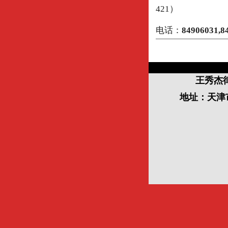
421）
北辰大厦A座
电话：
84906031,8
王秀杰
地址：天津市