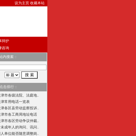
设为主页
收藏本站
事辩护
律咨询
 站内搜索 ::
 点击排行 ::
天津市各级法院、法庭地..
天津常用电话一览表
天津各区县劳动监察投诉..
天津市各工商局地址电话
天津市各区劳动争议仲裁..
对未成年人的询问、讯问..
用人单位能否随意调整岗..