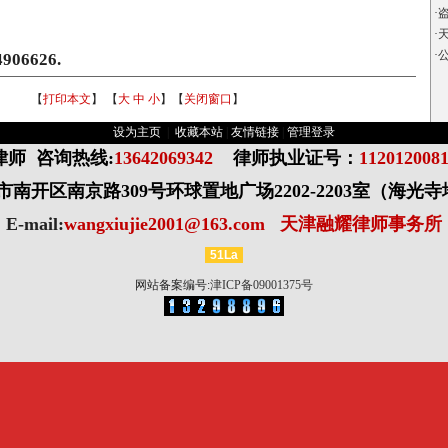
·
盗
2楼
A座2楼
·
天
·
4906626.
【
打印本文
】 【
大
中
小
】【
关闭窗口
】
设为主页
|
收藏本站
|
友情链接
|
管理登录
律师
咨询热线:
13642069342
律师执业证号：
112012008
南开区南京路309号环球置地广场2202-2203室（海光
E-mail:
wangxiujie2001@163.com
天津融耀律师事务所
51La
网站备案编号:
津ICP备09001375号