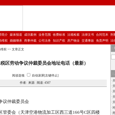
师简介
|
媒体报道
|
成功案例
|
业务范围
|
收费标准
|
法规检索
|
法律文书
|
合同范本
|
刑
动维权
|
婚姻继承
|
商事仲裁
|
公司法务
|
知识产权
|
房产物业
|
交通事故
|
免责声明
|
法
::
动维权
>> 文章正文
保税区劳动争议仲裁委员会地址电话（最新）
::
阅读选项:
自动滚屏[左键停止]
·
作者: 来源: 阅读:
4507
·
·
·
争议仲裁委员会
·
·
区管委会（天津空港物流加工区西三道166号C区四楼
·