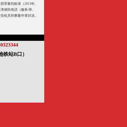
窃罪量刑标准（2013年..
津便民电话（服务/举..
公安机关刑事案件查封冻..
10323344
寺地铁站B口）