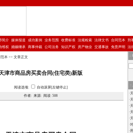
师简介
|
媒体报道
|
成功案例
|
业务范围
|
收费标准
|
法规检索
|
法律文书
|
合同范本
|
刑
动维权
|
婚姻继承
|
商事仲裁
|
公司法务
|
知识产权
|
房产物业
|
交通事故
|
免责声明
|
法
::
同范本
>> 文章正文
天津市商品房买卖合同(住宅类)新版
::
阅读选项:
自动滚屏[左键停止]
·
作者: 来源: 阅读:
508
·
·
·
·
·
·