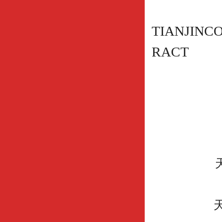
TIANJIN
CO
RACT