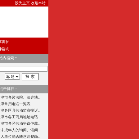
设为主页
收藏本站
事辩护
律咨询
 站内搜索 ::
 点击排行 ::
天津市各级法院、法庭地..
天津常用电话一览表
天津各区县劳动监察投诉..
天津市各工商局地址电话
天津市各区劳动争议仲裁..
对未成年人的询问、讯问..
用人单位能否随意调整岗..