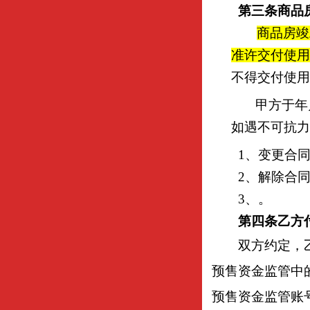
第三条
商品
商品房竣
准许交付使用
不得交付使用
甲方于年
如遇不可抗力
1
、变更合
2
、解除合
3
、。
第四条
乙方
双方约定，
预售资金监管中
预售资金监管账