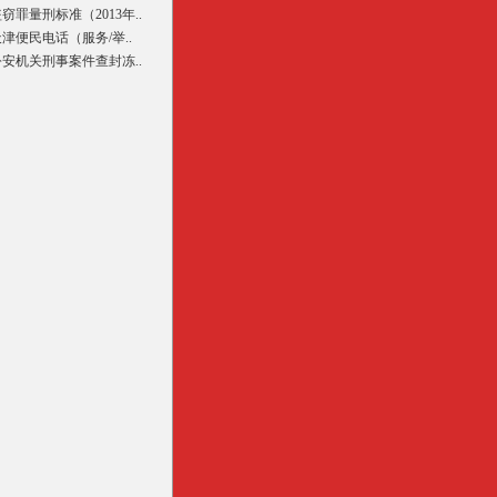
窃罪量刑标准（2013年..
津便民电话（服务/举..
公安机关刑事案件查封冻..