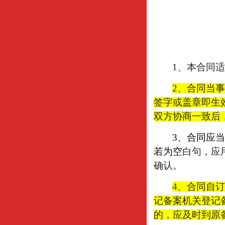
1
、本合同适
2
、合同当事
签字或盖章即生
双方协商一致后
3
、合同应当
若为空
白句，应
确认。
4
、合同自订
记备案机关登记
的，应及时到原