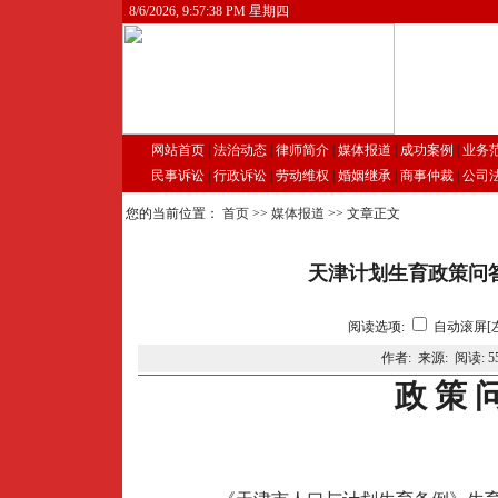
8/6/2026, 9:57:38 PM 星期四
网站首页
|
法治动态
|
律师简介
|
媒体报道
|
成功案例
|
业务
民事诉讼
|
行政诉讼
|
劳动维权
|
婚姻继承
|
商事仲裁
|
公司
您的当前位置：
首页
>>
媒体报道
>> 文章正文
天津计划生育政策问
阅读选项:
自动滚屏[
作者: 来源: 阅读:
5
政 策 