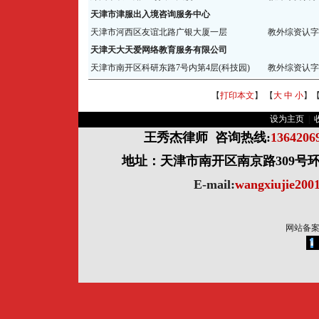
天津市津服出入境咨询服务中心
天津市河西区友谊北路广银大厦一层
教外综资认字【
天津天大天爱网络教育服务有限公司
天津市南开区科研东路7号内第4层(科技园)
教外综资认字【
【
打印本文
】 【
大
中
小
】
设为主页
|
王秀杰律师
咨询热线:
136420
地址：天津市南开区南京路309号环球
E-mail:
wangxiujie20
网站备案