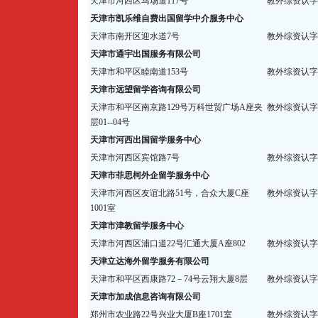
天津市河西区马场道117号
教外综资认字【
天津市凯乐维自费出国留学中介服务中心
天津市南开区迎水道7号
教外综资认字【
天津市通宇出国服务有限公司
天津市和平区睦南道153号
教外综资认字【
天津市远望留学咨询有限公司
天津市和平区南京路129号万科世贸广场A座夹
教外综资认字【
层01--04号
天津市河西出国留学服务中心
天津市河西区宾馆路7号
教外综资认字【
天津市菲思柯外企留学服务中心
天津市河西区友谊北路51号，合众大厦C座
教外综资认字【
1001室
天津市津教留学服务中心
天津市河西区浦口道22号汇通大厦A座802
教外综资认字【
天津立达海外留学服务有限公司
天津市和平区西康路72－74号云翔大厦8层
教外综资认字【
天津市加成信息咨询有限公司
郑州市农业路22号兴业大厦B座1701室
教外综资认字【