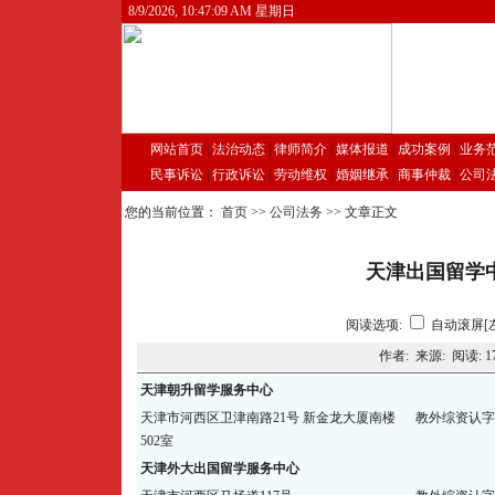
8/9/2026, 10:47:09 AM 星期日
网站首页
|
法治动态
|
律师简介
|
媒体报道
|
成功案例
|
业务
民事诉讼
|
行政诉讼
|
劳动维权
|
婚姻继承
|
商事仲裁
|
公司
您的当前位置：
首页
>>
公司法务
>> 文章正文
天津出国留学
阅读选项:
自动滚屏[
作者: 来源: 阅读:
1
天津朝升留学服务中心
天津市河西区卫津南路21号 新金龙大厦南楼
教外综资认字【
502室
天津外大出国留学服务中心